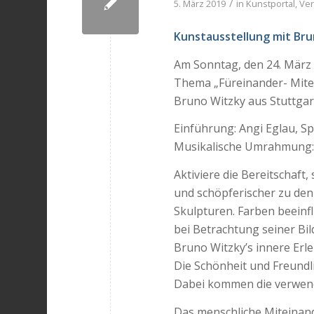
/
5. März 2019
in
Kunstportal
,
Ver
Kunstausstellung mit Br
Am Sonntag, den 24. März 
Thema „Füreinander- Mite
Bruno Witzky aus Stuttgar
Einführung: Angi Eglau, Sp
Musikalische Umrahmung:
Aktiviere die Bereitschaft
und schöpferischer zu denk
Skulpturen. Farben beeinf
bei Betrachtung seiner Bil
Bruno Witzky’s innere Erle
Die Schönheit und Freundl
Dabei kommen die verwen
Das menschliche Miteinand