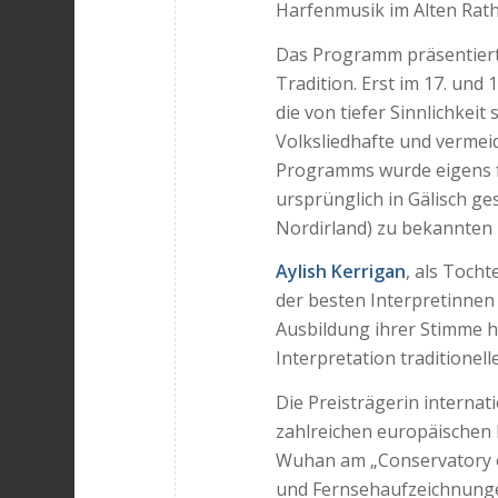
Harfenmusik im Alten Rat
Das Programm präsentiert 
Tradition. Erst im 17. und
die von tiefer Sinnlichkei
Volksliedhafte und vermei
Programms wurde eigens fü
ursprünglich in Gälisch g
Nordirland) zu bekannten D
Aylish Kerrigan
, als Tocht
der besten Interpretinnen 
Ausbildung ihrer Stimme ha
Interpretation traditionell
Die Preisträgerin interna
zahlreichen europäischen 
Wuhan am „Conservatory o
und Fernsehaufzeichnung