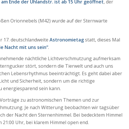
am Ende der Uhlandstr. ist ab 15 Uhr geöffnet
, der
oßen Orionnebels (M42) wurde auf der Sternwarte
er 17. deutschlandweite
Astronomietag
statt, dieses Mal
e Nacht mit uns sein“
.
 zunehmende nächtliche Lichtverschmutzung aufmerksam
Sterngucker stört, sondern die Tierwelt und auch uns
chen Lebensrhythmus beeinträchtigt. Es geht dabei aber
Licht und Sicherheit, sondern um die richtige
u energiesparend sein kann.
 Vorträge zu astronomischen Themen und zur
chmutzung. Je nach Witterung beobachten wir tagsüber
uch der Nacht den Sternenhimmel. Bei bedecktem Himmel
 21:00 Uhr, bei klarem Himmel open end.