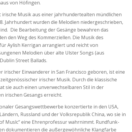
haus von Höfingen.
irische Musik aus einer jahrhundertealten mündlichen
 18. Jahrhundert wurden die Melodien niedergeschrieben,
t sind. Die Bearbeitung der Gesänge bewahren das
den den Weg des Kommerziellen. Die Musik des
r Aylish Kerrigan arrangiert und reicht von
esungenen Melodien über alte Ulster Songs (aus
ublin Street Ballads.
er irischer Einwanderer in San Francisco geboren, ist eine
zeitgenössischer irischer Musik. Durch die klassische
t sie auch einen unverwechselbaren Stil in der
en irischen Gesangs erreicht.
tionaler Gesangswettbewerbe konzertierte in den USA,
Ländern, Russland und der Volksrepublik China, wo sie in
f Muslc“ eine Ehrenprofessur wahrnimmt. Rundfunk-
en dokumentieren die außergewöhnliche Klangfarbe