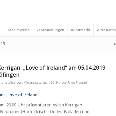
n
Arbeitskreise
Veranstaltungen
Kunstmarkt
Altes Ratha
019
Du bi
Kerrigan: „Love of Ireland“ am 05.04.2019
öfingen
/
ranstaltungen
,
Veranstaltungen 2019
von
Uwe Freund
an:
„
Love of Ireland
“
 um, 20.00 Uhr präsentieren Aylish Kerrigan
Neubauer (Harfe) Irische Lieder, Balladen und