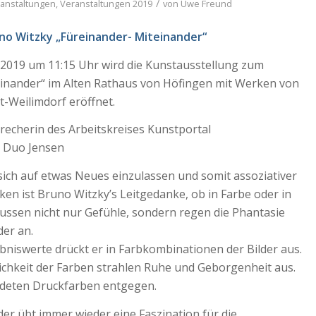
/
anstaltungen
,
Veranstaltungen 2019
von
Uwe Freund
uno Witzky
„Füreinander- Miteinander“
2019 um 11:15 Uhr wird die Kunstausstellung zum
inander“ im Alten Rathaus von Höfingen mit Werken von
t-Weilimdorf eröffnet.
recherin des Arbeitskreises Kunstportal
 Duo Jensen
, sich auf etwas Neues einzulassen und somit assoziativer
en ist Bruno Witzky’s Leitgedanke, ob in Farbe oder in
lussen nicht nur Gefühle, sondern regen die Phantasie
der an.
bniswerte drückt er in Farbkombinationen der Bilder aus.
ichkeit der Farben strahlen Ruhe und Geborgenheit aus.
deten Druckfarben entgegen.
er übt immer wieder eine Faszination für die