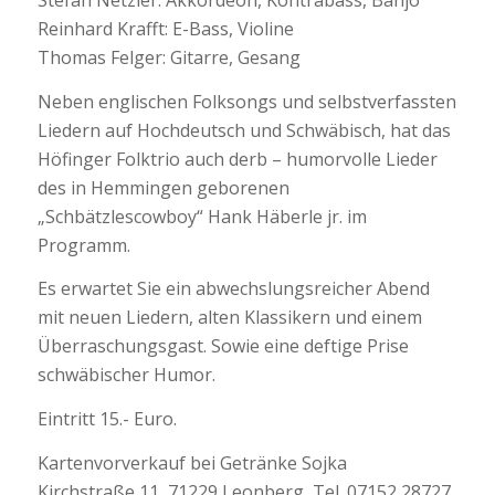
Stefan Netzler: Akkordeon, Kontrabass, Banjo
Reinhard Krafft: E-Bass, Violine
Thomas Felger: Gitarre, Gesang
Neben englischen Folksongs und selbstverfassten
Liedern auf Hochdeutsch und Schwäbisch, hat das
Höfinger Folktrio auch derb – humorvolle Lieder
des in Hemmingen geborenen
„Schbätzlescowboy“ Hank Häberle jr. im
Programm.
Es erwartet Sie ein abwechslungsreicher Abend
mit neuen Liedern, alten Klassikern und einem
Überraschungsgast. Sowie eine deftige Prise
schwäbischer Humor.
Eintritt 15.- Euro.
Kartenvorverkauf bei Getränke Sojka
Kirchstraße 11, 71229 Leonberg, Tel. 07152 28727.