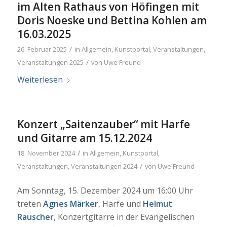
im Alten Rathaus von Höfingen mit
Doris Noeske und Bettina Kohlen am
16.03.2025
/
26. Februar 2025
in
Allgemein
,
Kunstportal
,
Veranstaltungen
,
/
Veranstaltungen 2025
von
Uwe Freund
Weiterlesen
Konzert „Saitenzauber“ mit Harfe
und Gitarre am 15.12.2024
/
18. November 2024
in
Allgemein
,
Kunstportal
,
/
Veranstaltungen
,
Veranstaltungen 2024
von
Uwe Freund
Am Sonntag, 15. Dezember 2024 um 16:00 Uhr
treten
Agnes Märker
, Harfe und
Helmut
Rauscher
, Konzertgitarre in der Evangelischen