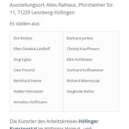
Ausstellungsort: Altes Rathaus, Pforzheimer Str.
11, 71229 Leonberg-Höfingen
Es stellen aus:
Ilse Becker
Barbara Junker
Ellen Deiwick-Lindloff
Christa Kauffmann
Angi Eglau
Elke Kohlmaier
Uwe Freund
Gerhard Kollhammer
Bernhard Heine
Richard Mierniczak
Walter Hörnstein
Sieglinde Rehm
Annelies Hoffmann
Die Künstler des Arbeitskreises
Höfinger
Kunstportal
im Höfinger Heimat- und