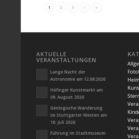
1
2
3
›
»
AKTUELLE
KA
VERANSTALTUNGEN
Allg
Foto
Lange Nacht der
Astronomie am 12.08.2026
Hei
Kuns
Höfinger Kunstmarkt am
Ster
09. August 2026
Vera
Geologische Wanderung
Kind
im Stuttgarter Westen am
Vera
18. Juli 2026
Vera
Führung im Stadtmuseum
Vera