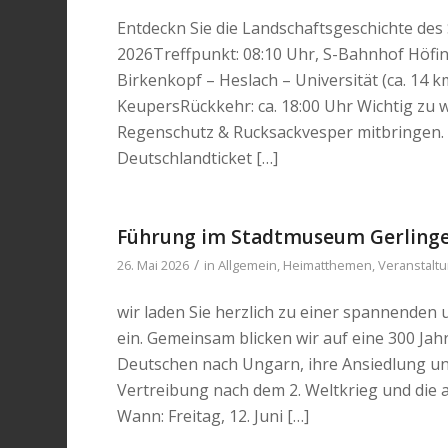
Entdeckn Sie die Landschaftsgeschichte des S
2026Treffpunkt: 08:10 Uhr, S-Bahnhof Höfin
Birkenkopf – Heslach – Universität (ca. 14 
KeupersRückkehr: ca. 18:00 Uhr Wichtig zu
Regenschutz & Rucksackvesper mitbringen. (
Deutschlandticket […]
Führung im Stadtmuseum Gerlinge
/
26. Mai 2026
in
Allgemein
,
Heimatthemen
,
Veranstalt
wir laden Sie herzlich zu einer spannend
ein. Gemeinsam blicken wir auf eine 300 Ja
Deutschen nach Ungarn, ihre Ansiedlung un
Vertreibung nach dem 2. Weltkrieg und die 
Wann: Freitag, 12. Juni […]