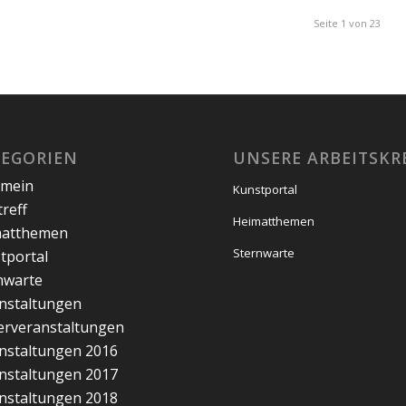
Seite 1 von 23
TEGORIEN
UNSERE ARBEITSKR
emein
Kunstportal
treff
Heimatthemen
matthemen
Sternwarte
tportal
nwarte
nstaltungen
erveranstaltungen
nstaltungen 2016
nstaltungen 2017
nstaltungen 2018