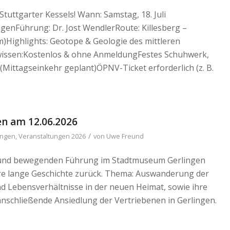
tuttgarter Kessels! Wann: Samstag, 18. Juli
genFührung: Dr. Jost WendlerRoute: Killesberg –
km)Highlights: Geotope & Geologie des mittleren
 wissen:Kostenlos & ohne AnmeldungFestes Schuhwerk,
Mittagseinkehr geplant)ÖPNV-Ticket erforderlich (z. B.
n am 12.06.2026
/
ungen
,
Veranstaltungen 2026
von
Uwe Freund
en und bewegenden Führung im Stadtmuseum Gerlingen
hre lange Geschichte zurück. Thema: Auswanderung der
d Lebensverhältnisse in der neuen Heimat, sowie ihre
anschließende Ansiedlung der Vertriebenen in Gerlingen.