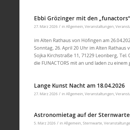
Ebbi Grözinger mit den „funactors
/
27. März 2026
in
Allgemein
,
Veranstaltungen
,
Veranst
im Alten Rathaus von Höfingen am 26.04.20
Sonntag, 26. April 20 Uhr im Alten Rathaus 
Sojka Kirchstraße 11, 71229 Leonberg, Tel.
die FUNACTORS mit an und laden zu einem 
Lange Kunst Nacht am 18.04.2026
/
27. März 2026
in
Allgemein
,
Veranstaltungen
,
Veranst
Astronomietag auf der Sternwarte
/
5. März 2026
in
Allgemein
,
Sternwarte
,
Veranstaltung