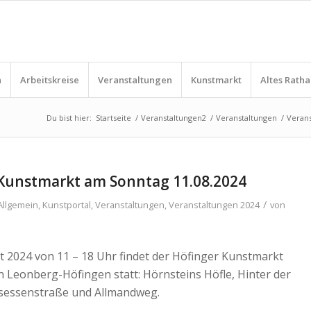
n
Arbeitskreise
Veranstaltungen
Kunstmarkt
Altes Ratha
Du bist hier:
Startseite
/
Veranstaltungen2
/
Veranstaltungen
/
Verans
Kunstmarkt am Sonntag 11.08.2024
/
Allgemein
,
Kunstportal
,
Veranstaltungen
,
Veranstaltungen 2024
von
t 2024 von 11 – 18 Uhr findet der Höfinger Kunstmarkt
n Leonberg-Höfingen statt: Hörnsteins Höfle, Hinter der
hsessenstraße und Allmandweg.