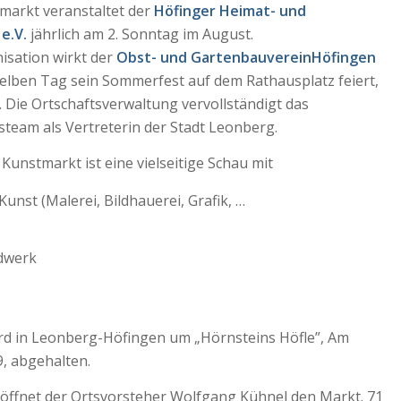
markt veranstaltet der
Höfinger Heimat- und
e.V.
jährlich am 2. Sonntag im August.
isation wirkt der
Obst- und GartenbauvereinHöfingen
elben Tag sein Sommerfest auf dem Rathausplatz feiert,
t. Die Ortschaftsverwaltung vervollständigt das
steam als Vertreterin der Stadt Leonberg.
Kunstmarkt ist eine vielseitige Schau mit
Kunst (Malerei, Bildhauerei, Grafik, …
e
dwerk
rd in Leonberg-Höfingen um „Hörnsteins Höfle”, Am
9, abgehalten.
öffnet der Ortsvorsteher Wolfgang Kühnel den Markt. 71