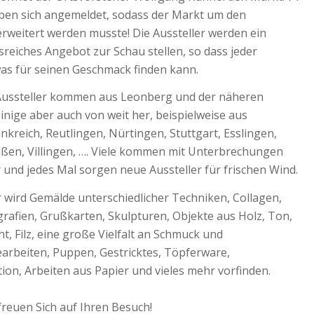
aben sich angemeldet, sodass der Markt um den
rweitert werden musste! Die Aussteller werden ein
reiches Angebot zur Schau stellen, so dass jeder
as für seinen Geschmack finden kann.
Aussteller kommen aus Leonberg und der näheren
nige aber auch von weit her, beispielweise aus
kreich, Reutlingen, Nürtingen, Stuttgart, Esslingen,
ßen, Villingen, …. Viele kommen mit Unterbrechungen
und jedes Mal sorgen neue Aussteller für frischen Wind.
 wird Gemälde unterschiedlicher Techniken, Collagen,
rafien, Grußkarten, Skulpturen, Objekte aus Holz, Ton,
t, Filz, eine große Vielfalt an Schmuck und
arbeiten, Puppen, Gestricktes, Töpferware,
on, Arbeiten aus Papier und vieles mehr vorfinden.
freuen Sich auf Ihren Besuch!