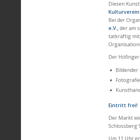
Diesen Kunst
Kulturverein 
Bei der Organ
e.V.,
der am s
tatkräftig mi
Organisation
Der Höfinger 
Bildender 
Fotografi
Kunsthan
Eintritt frei!
Der Markt wi
Schlossberg 
Um 11 Uhr er