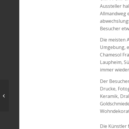
Aussteller h
Allmandweg e
abwechslungs
Besucher etw
Die meisten 
Umgebung, ei
Chamesol Fran
Laupheim, Sü
immer wieder 
Der Besucher
Bernd Mantwill –
Drucke, Fotog
Multivisionsvortrag
Keramik, Drah
„Ostfriesische Inseln“
Goldschmiede
am 20.06....
Wohndekorati
Die Künstler 