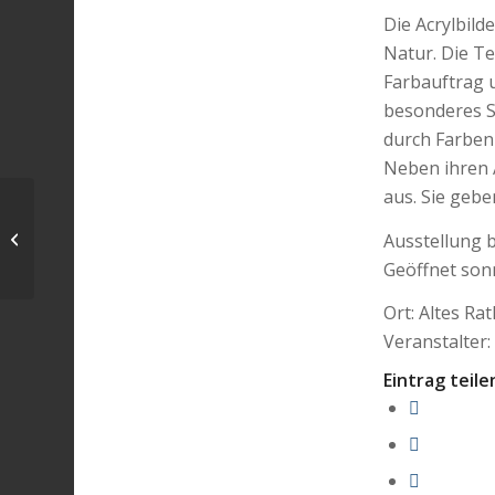
Die Acrylbild
Natur. Die T
Farbauftrag 
besonderes Sp
durch Farben
Neben ihren 
aus. Sie geben
Mitgliederversammlung
Ausstellung b
am 24.01.2019
Geöffnet son
Ort: Altes R
Veranstalter:
Eintrag teile