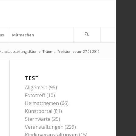
us
Mitmachen
Kunstausstellung „Bäume, Träume, Freiräume„ am 27.01.2019
TEST
Allgemein
(95)
Fototreff
(10)
Heimatthemen
(66)
Kunstportal
(81)
Sternwarte
(25)
Veranstaltungen
(229)
Kinderveranstaltungen
(15)