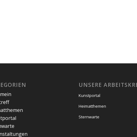
TEGORIEN
UNSERE ARBEITSKR
emein
Kunstportal
treff
Heimatthemen
matthemen
Sternwarte
tportal
nwarte
nstaltungen