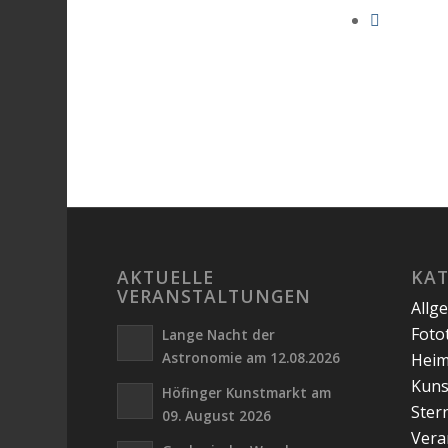
AKTUELLE
KA
VERANSTALTUNGEN
Allg
Foto
Lange Nacht der
Astronomie am 12.08.2026
Hei
Kuns
Höfinger Kunstmarkt am
Ster
09. August 2026
Vera