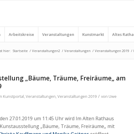
n
Arbeitskreise
Veranstaltungen
Kunstmarkt
Altes Ratha
st hier:
Startseite
/
Veranstaltungen2
/
Veranstaltungen
/
Veranstaltungen 2019
/
stellung „Bäume, Träume, Freiräume„ am
9
/
in
Kunstportal
,
Veranstaltungen
,
Veranstaltungen 2019
von
Uwe
den 27.01.2019 um 11:45 Uhr wird Im Alten Rathaus
 Kunstausstellung „Bäume, Träume, Freiräume„ mit
Christa Kauffmann und Monika Geitner
eröffnet.