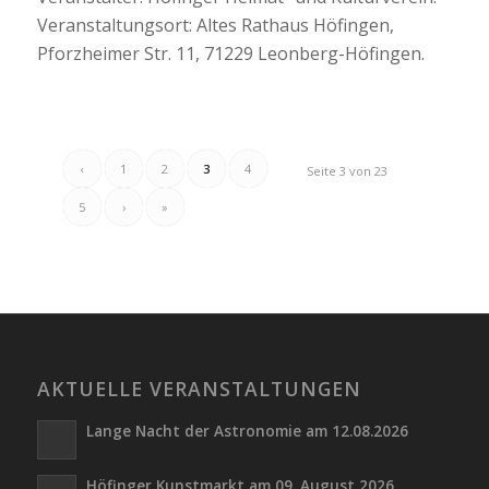
Veranstaltungsort: Altes Rathaus Höfingen,
Pforzheimer Str. 11, 71229 Leonberg-Höfingen.
‹
1
2
3
4
Seite 3 von 23
5
›
»
AKTUELLE VERANSTALTUNGEN
Lange Nacht der Astronomie am 12.08.2026
Höfinger Kunstmarkt am 09. August 2026