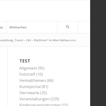
us
Mitmachen
usstellung „Traum – Zeit – Rhythmen“ im Alten Rathaus von...
TEST
Allgemein
(95)
Fototreff
(10)
Heimatthemen
(66)
Kunstportal
(81)
Sternwarte
(25)
Veranstaltungen
(229)
Kinderveranstaltungen
(15)