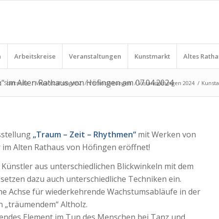
n
Arbeitskreise
Veranstaltungen
Kunstmarkt
Altes Ratha
“ im Alten Rathaus von Höfingen am 07.04.2024
:
Startseite
/
Veranstaltungen2
/
Veranstaltungen
/
Veranstaltungen 2024
/
Kunsta
sstellung
„Traum – Zeit – Rhythmen“
mit Werken von
im Alten Rathaus von Höfingen eröffnet!
i Künstler aus unterschiedlichen Blickwinkeln mit dem
etzen dazu auch unterschiedliche Techniken ein.
rliche Achse für wiederkehrende Wachstumsabläufe in der
on „träumendem“ Altholz.
reibendes Element im Tun des Menschen bei Tanz und