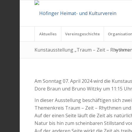
Aktuelles
Vereinsgeschichte
Organisatio
Kunstausstellung „Traum – Zeit – Rhythmen
Du bist hier
Am Sonntag 07. April 2024 wird die Kunstau
Dore Braun und Bruno Witzky um 11:15 Uhr 
In dieser Ausstellung beschäftigen sich zwe
Themenkreis Traum – Zeit – Rhythmen und s
Auf der einen Seite läuft die Zeit als natü
Natur bis hin zum scheinbaren Stillstand v
Auf der anderen Seite wirkt die Zeit als t