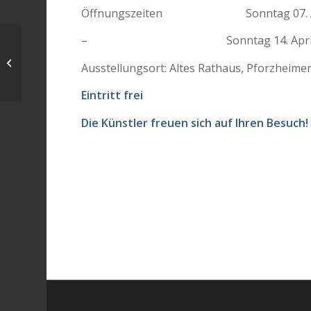
Öffnungszeiten Sonntag 07. April 2
– Sonntag 14. April 2024, 1
„No.6 Schwarz-Weiß“,
Ausstellung des
Ausstellungsort: Altes Rathaus, Pforzheime
Fototreffs Höfingen am
03.03.2024...
Eintritt frei
Die Künstler freuen sich auf Ihren Besuch!