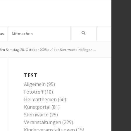
us
Mitmachen
s
am Samstag, 28. Oktober 2023 auf der Sternwarte Höfingen ...
TEST
Allgemein
(95)
Fototreff
(10)
Heimatthemen
(66)
Kunstportal
(81)
Sternwarte
(25)
Veranstaltungen
(229)
Kinderveranstaltungen
(15)