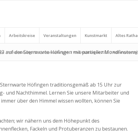
n
Arbeitskreise
Veranstaltungen
Kunstmarkt
Altes Ratha
 auf der Sternwarte Höfingen mit partieller Mondfinsterni
ite
/
Veranstaltungen2
/
Veranstaltungen
/
Veranstaltungen 2023
/
Astronomietag 
Sternwarte Höfingen traditionsgemäß ab 15 Uhr zur
- und Nachthimmel. Lernen Sie unsere Mitarbeiter und
on immer über den Himmel wissen wollten, können Sie
rachten; wir nähern uns dem Höhepunkt des
Sonnenflecken, Fackeln und Protuberanzen zu bestaunen.