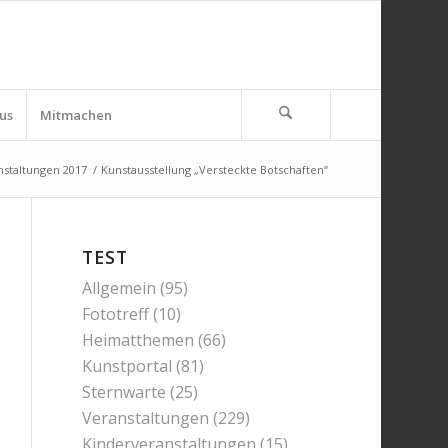
us
Mitmachen
nstaltungen 2017
/
Kunstausstellung „Versteckte Botschaften“
TEST
Allgemein
(95)
Fototreff
(10)
Heimatthemen
(66)
Kunstportal
(81)
Sternwarte
(25)
Veranstaltungen
(229)
Kinderveranstaltungen
(15)