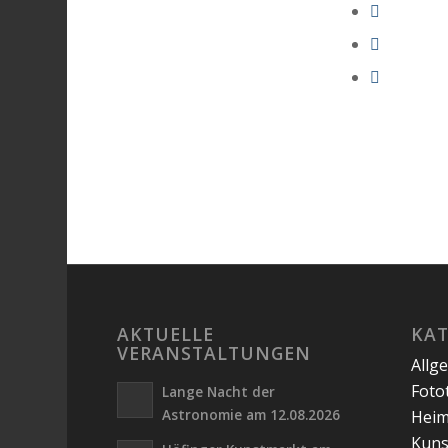
AKTUELLE
KA
VERANSTALTUNGEN
Allg
Foto
Lange Nacht der
Astronomie am 12.08.2026
Hei
Kuns