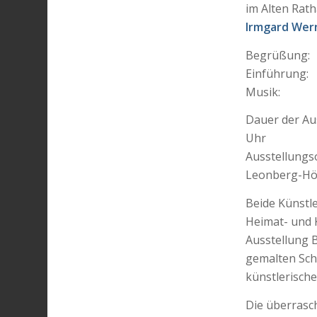
im Alten Rat
Irmgard Wer
Begrüßung: 
Einführung:
Musik: Mus
Dauer der Aus
Uhr
Ausstellungso
Leonberg-Hö
Beide Künstle
Heimat- und 
Ausstellung B
gemalten Sch
künstlerische
Die überrasch