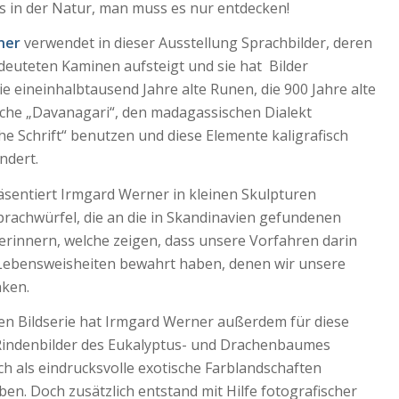
ts in der Natur, man muss es nur entdecken!
ner
verwendet in dieser Ausstellung Sprachbilder, deren
deuteten Kaminen aufsteigt und sie hat Bilder
ie eineinhalbtausend Jahre alte Runen, die 900 Jahre alte
ache „Davanagari“, den madagassischen Dialekt
e Schrift“ benutzen und diese Elemente kaligrafisch
ndert.
äsentiert Irmgard Werner in kleinen Skulpturen
prachwürfel, die an die in Skandinavien gefundenen
erinnern, welche zeigen, dass unsere Vorfahren darin
ebensweisheiten bewahrt haben, denen wir unsere
nken.
nen Bildserie hat Irmgard Werner außerdem für diese
Rindenbilder des Eukalyptus- und Drachenbaumes
ich als eindrucksvolle exotische Farblandschaften
ben. Doch zusätzlich entstand mit Hilfe fotografischer