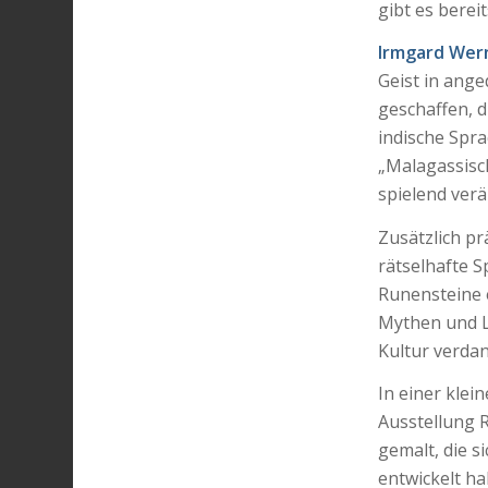
gibt es berei
Irmgard Wer
Geist in ange
geschaffen, d
indische Spr
„Malagassisch
spielend verä
Zusätzlich pr
rätselhafte S
Runensteine 
Mythen und L
Kultur verda
In einer klei
Ausstellung 
gemalt, die s
entwickelt ha