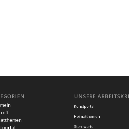
TEGORIEN
UNSERE ARBEITSKR
emein
Kunstportal
treff
Heimatthemen
matthemen
Sternwarte
tportal