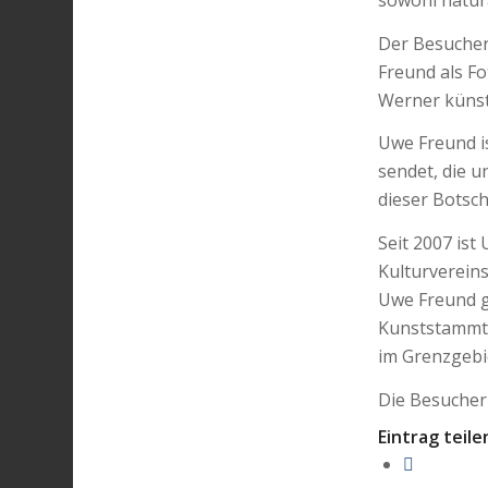
sowohl natura
Der Besucher 
Freund als F
Werner künstl
Uwe Freund i
sendet, die u
dieser Botsch
Seit 2007 is
Kulturvereins
Uwe Freund g
Kunststammti
im Grenzgebi
Die Besucher
Eintrag teile