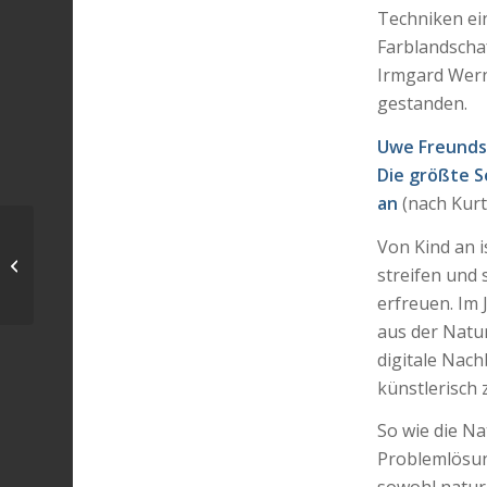
Techniken e
Farblandschaf
Irmgard Wern
gestanden.
Uwe Freund
Die größte Se
an
(nach Kurt
Von Kind an i
Voice and Dance
streifen und 
erfreuen. Im
aus der Natur
digitale Nac
künstlerisch 
So wie die N
Problemlösung