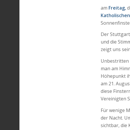
am
Freitag,
Katholische
Sonnenfinste
Der Stuttgart
und die Stim
zeigt uns se
Unbestritten 
man am Himme
Höhepunkt ih
am 21. August
diese Finster
Vereinigten 
Für wenige Mi
der Nacht. U
sichtbar, die