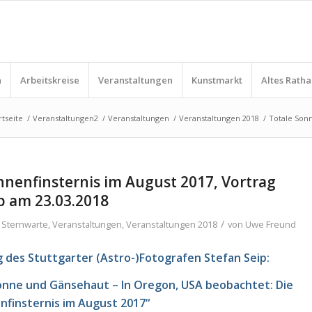
n
Arbeitskreise
Veranstaltungen
Kunstmarkt
Altes Ratha
rtseite
/
Veranstaltungen2
/
Veranstaltungen
/
Veranstaltungen 2018
/
Totale Sonn
nnenfinsternis im August 2017, Vortrag
p am 23.03.2018
/
n
Sternwarte
,
Veranstaltungen
,
Veranstaltungen 2018
von
Uwe Freund
g des Stuttgarter (Astro-)Fotografen Stefan Seip:
onne und Gänsehaut – In Oregon, USA beobachtet: Die
nfinsternis im August 2017“