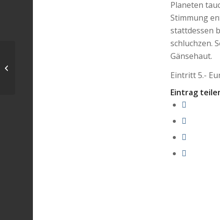
Planeten tau
Stimmung ents
stattdessen 
schluchzen. S
„Love of Ireland“
Gänsehaut.
Konzert mit Aylish
Kerrigan am
Eintritt 5.- 
09.03.2018-ABGESAGT
Eintrag teile