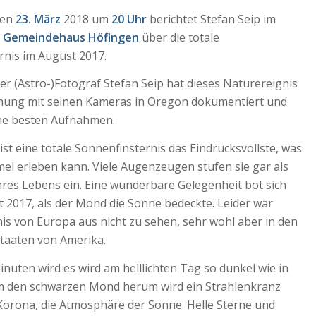
den
23. März
2018 um
20 Uhr
berichtet Stefan Seip im
n Gemeindehaus Höfingen
über die totale
rnis im August 2017.
er (Astro-)Fotograf Stefan Seip hat dieses Naturereignis
mung mit seinen Kameras in Oregon dokumentiert und
ine besten Aufnahmen.
ist eine totale Sonnenfinsternis das Eindrucksvollste, was
l erleben kann. Viele Augenzeugen stufen sie gar als
res Lebens ein. Eine wunderbare Gelegenheit bot sich
 2017, als der Mond die Sonne bedeckte. Leider war
nis von Europa aus nicht zu sehen, sehr wohl aber in den
Staaten von Amerika.
nuten wird es wird am helllichten Tag so dunkel wie in
m den schwarzen Mond herum wird ein Strahlenkranz
 Korona, die Atmosphäre der Sonne. Helle Sterne und