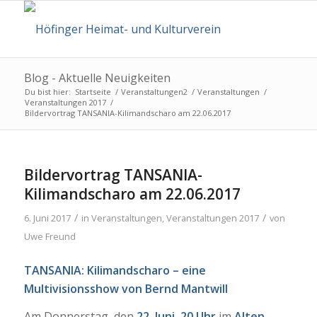
Blog - Aktuelle Neuigkeiten
Du bist hier:
Startseite
/
Veranstaltungen2
/
Veranstaltungen
/
Veranstaltungen 2017
/
Bildervortrag TANSANIA-Kilimandscharo am 22.06.2017
Bildervortrag TANSANIA-
Kilimandscharo am 22.06.2017
/
/
6. Juni 2017
in
Veranstaltungen
,
Veranstaltungen 2017
von
Uwe Freund
TANSANIA: Kilimandscharo
– eine
Multivisionsshow von Bernd Mantwill
Am Donnerstag, den
22. Juni, 20 Uhr
im
Alten