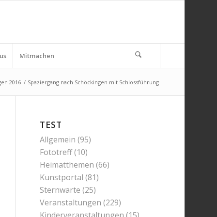
us
Mitmachen
gen 2016
/
Spaziergang nach Schöckingen mit Schlossführung
TEST
Allgemein
(95)
Fototreff
(10)
Heimatthemen
(66)
Kunstportal
(81)
Sternwarte
(25)
Veranstaltungen
(229)
Kinderveranstaltungen
(15)