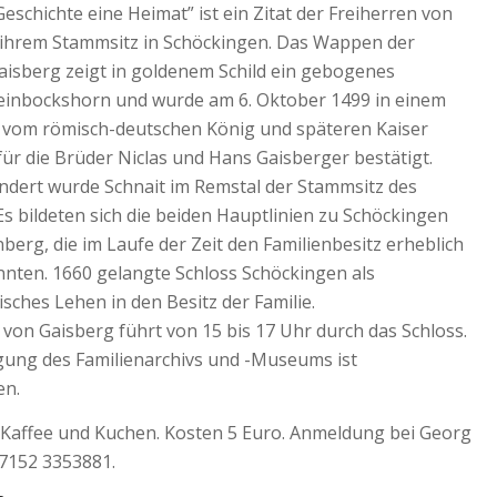
Geschichte eine Heimat” ist ein Zitat der Freiherren von
 ihrem Stammsitz in Schöckingen. Das Wappen der
aisberg zeigt in goldenem Schild ein gebogenes
einbockshorn und wurde am 6. Oktober 1499 in einem
vom römisch-deutschen König und späteren Kaiser
 für die Brüder Niclas und Hans Gaisberger bestätigt.
undert wurde Schnait im Remstal der Stammsitz des
Es bildeten sich die beiden Hauptlinien zu Schöckingen
berg, die im Laufe der Zeit den Familienbesitz erheblich
nnten. 1660 gelangte Schloss Schöckingen als
ches Lehen in den Besitz der Familie.
 von Gaisberg führt von 15 bis 17 Uhr durch das Schloss.
igung des Familienarchivs und -Museums ist
en.
 Kaffee und Kuchen. Kosten 5 Euro. Anmeldung bei Georg
07152 3353881.