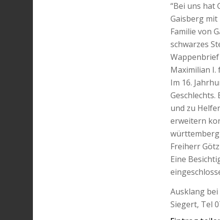
“Bei uns hat 
Gaisberg mit
Familie von G
schwarzes St
Wappenbrief 
Maximilian I.
Im 16. Jahrh
Geschlechts. 
und zu Helfen
erweitern ko
württembergis
Freiherr Götz
Eine Besicht
eingeschloss
Ausklang bei
Siegert, Tel 