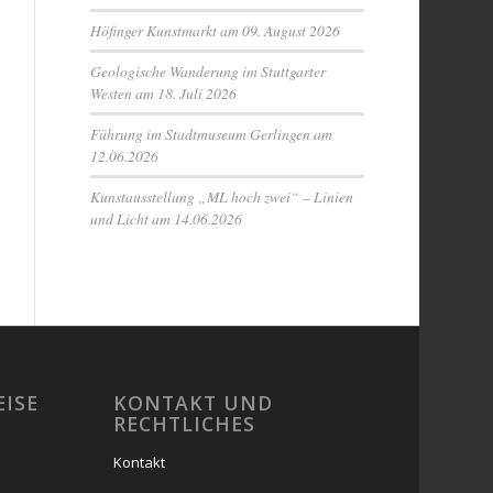
Höfinger Kunstmarkt am 09. August 2026
Geologische Wanderung im Stuttgarter
Westen am 18. Juli 2026
Führung im Stadtmuseum Gerlingen am
12.06.2026
Kunstausstellung „ML hoch zwei“ – Linien
und Licht am 14.06.2026
EISE
KONTAKT UND
RECHTLICHES
Kontakt