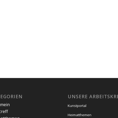
TEGORIEN
UNSERE ARBEITSKR
emein
Kunstportal
treff
Heimatthemen