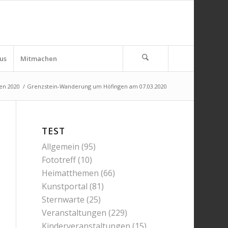
us
Mitmachen
en 2020
/
Grenzstein-Wanderung um Höfingen am 07.03.2020
TEST
Allgemein
(95)
Fototreff
(10)
Heimatthemen
(66)
Kunstportal
(81)
Sternwarte
(25)
Veranstaltungen
(229)
Kinderveranstaltungen
(15)