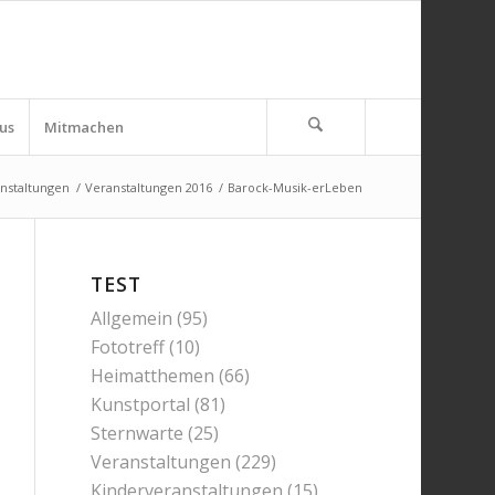
us
Mitmachen
nstaltungen
/
Veranstaltungen 2016
/
Barock-Musik-erLeben
TEST
Allgemein
(95)
Fototreff
(10)
Heimatthemen
(66)
Kunstportal
(81)
Sternwarte
(25)
Veranstaltungen
(229)
Kinderveranstaltungen
(15)