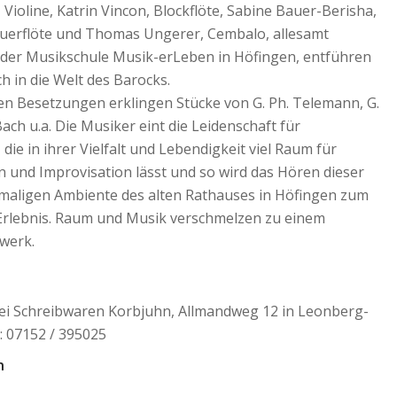
 Violine, Katrin Vincon, Blockflöte, Sabine Bauer-Berisha,
Querflöte und Thomas Ungerer, Cembalo, allesamt
der Musikschule Musik-erLeben in Höfingen, entführen
ch in die Welt des Barocks.
en Besetzungen erklingen Stücke von G. Ph. Telemann, G.
. Bach u.a. Die Musiker eint die Leidenschaft für
die in ihrer Vielfalt und Lebendigkeit viel Raum für
n und Improvisation lässt und so wird das Hören dieser
maligen Ambiente des alten Rathauses in Höfingen zum
rlebnis. Raum und Musik verschmelzen zu einem
werk.
ei Schreibwaren Korbjuhn, Allmandweg 12 in Leonberg-
: 07152 / 395025
n