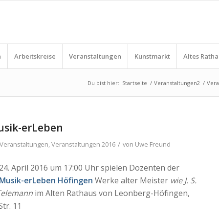
n
Arbeitskreise
Veranstaltungen
Kunstmarkt
Altes Ratha
Du bist hier:
Startseite
/
Veranstaltungen2
/
Vera
usik-erLeben
/
Veranstaltungen
,
Veranstaltungen 2016
von
Uwe Freund
24. April 2016 um 17:00 Uhr spielen Dozenten der
 Musik-erLeben Höfingen
Werke alter Meister
wie J. S.
 Telemann
im Alten Rathaus von Leonberg-Höfingen,
tr. 11