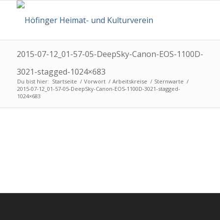
2015-07-12_01-57-05-DeepSky-Canon-EOS-1100D-
3021-stagged-1024×683
Du bist hier:
Startseite
/
Vorwort
/
Arbeitskreise
/
Sternwarte
/
2015-07-12_01-57-05-DeepSky-Canon-EOS-1100D-3021-stagged-
1024×683