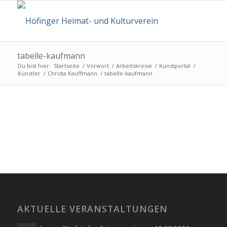
tabelle-kaufmann
Du bist hier:
Startseite
/
Vorwort
/
Arbeitskreise
/
Kunstportal
/
Künstler
/
Christa Kauffmann
/
tabelle-kaufmann
AKTUELLE VERANSTALTUNGEN