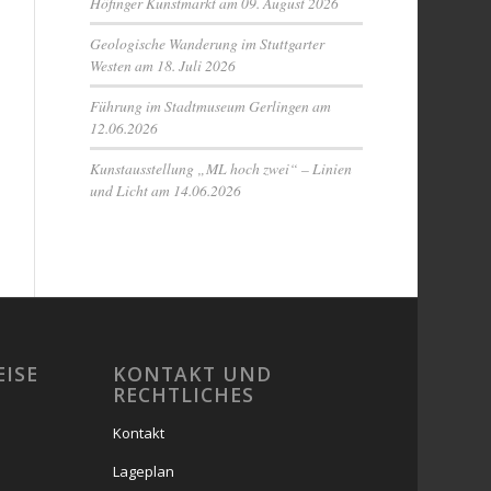
Höfinger Kunstmarkt am 09. August 2026
Geologische Wanderung im Stuttgarter
Westen am 18. Juli 2026
Führung im Stadtmuseum Gerlingen am
12.06.2026
Kunstausstellung „ML hoch zwei“ – Linien
und Licht am 14.06.2026
EISE
KONTAKT UND
RECHTLICHES
Kontakt
Lageplan