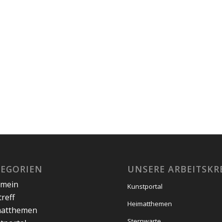
TEGORIEN
UNSERE ARBEITSKR
emein
Kunstportal
treff
Heimatthemen
matthemen
Sternwarte