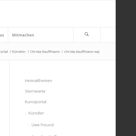
us
Mitmachen
ortal
/
Künstler
/
Christa Kauffmann
/
christa-kauffmann-wp
Heimatthemen
Sternwarte
Kunstportal
Künstler
Uwe Freund