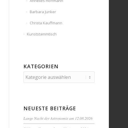
Annelies Hoffmann
Barbara Junker
Christa Kauffmann
Kunststammtisch
KATEGORIEN
Kategorien
NEUESTE BEITRÄGE
Lange Nacht der Astronomie am 12.08.2026