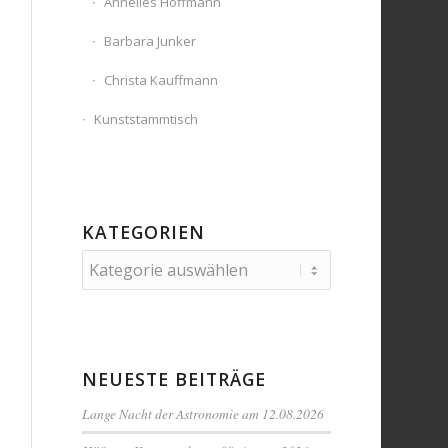
Annelies Hoffmann
Barbara Junker
Christa Kauffmann
Kunststammtisch
KATEGORIEN
Kategorien
NEUESTE BEITRÄGE
Lange Nacht der Astronomie am 12.08.2026