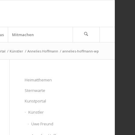
us
Mitmachen
rtal
/
Künstler
/
Annelies Hoffmann
/
annelies-hoffmann-wp
Heimatthemen
Sternwarte
Kunstportal
Künstler
Uwe Freund