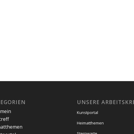
TEGORIEN
UNSERE ARBEITSKR
emein
Kunstportal
treff
Heimatthemen
matthemen
Sternwarte