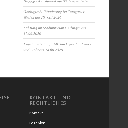
Höfinger Kunstmarkt am 09. August 2026
Geologische Wanderung im Stuttgarter
Westen am 18. Juli 2026
Führung im Stadtmuseum Gerlingen am
12.06.2026
Kunstausstellung „ML hoch zwei“ – Linien
und Licht am 14.06.2026
EISE
KONTAKT UND
RECHTLICHES
Kontakt
Lageplan