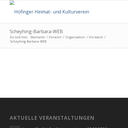
Scheyhing-Barbara-WEB
Du bist hier:
Startseite
/
Vorwort
/
Organisation
/
Vorstand
/
Scheyhing-Barbara-WEB
AKTUELLE VERANSTALTUNGEN