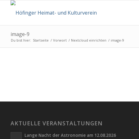
image-9
Du bist hier:
Startseite
/
Vorwort
/
Nextcloud einrichten
/
image-9
AKTUELLE VERANSTALTUNGEN
Lange Nacht der Astronomie am 12.08.2026