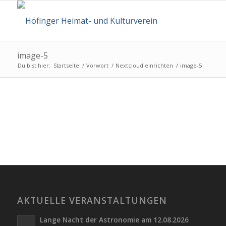
image-5
Du bist hier:
Startseite
/
Vorwort
/
Nextcloud einrichten
/
image-5
AKTUELLE VERANSTALTUNGEN
Lange Nacht der Astronomie am 12.08.2026