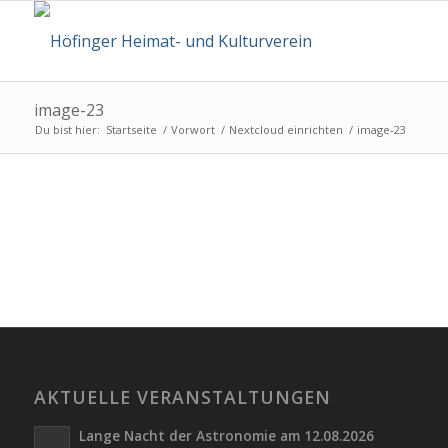
image-23
Du bist hier:
Startseite
/
Vorwort
/
Nextcloud einrichten
/
image-23
AKTUELLE VERANSTALTUNGEN
Lange Nacht der Astronomie am 12.08.2026