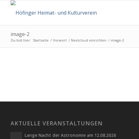
image-2
Du bist hier:
Startseite
/
Vorwort
/
Nextcloud einrichten
/
image-2
AKTUELLE VERANSTALTUNGEN
Lange Nacht der Astronomie am 12.08.2026