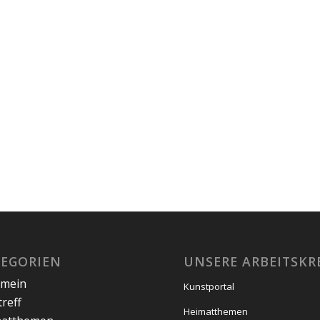
TEGORIEN
UNSERE ARBEITSKR
emein
Kunstportal
treff
Heimatthemen