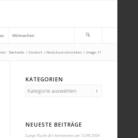
us
Mitmachen
hier:
Startseite
/
Vorwort
/
Nextcloud einrichten
/
image-17
KATEGORIEN
Kategorien
NEUESTE BEITRÄGE
Lange Nacht der Astronomie am 12.08.2026