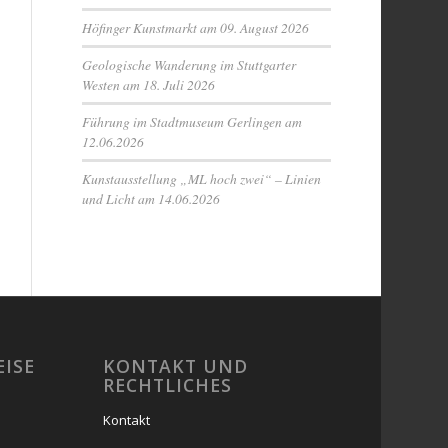
Höfinger Kunstmarkt am 09. August 2026
Geologische Wanderung im Stuttgarter
Westen am 18. Juli 2026
Führung im Stadtmuseum Gerlingen am
12.06.2026
Kunstausstellung „ML hoch zwei“ – Linien
und Licht am 14.06.2026
EISE
KONTAKT UND
RECHTLICHES
Kontakt