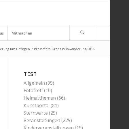
us
Mitmachen
erung um Höfingen
/
Pressefoto Grenzsteinwanderung-2016
TEST
Allgemein
(95)
Fototreff
(10)
Heimatthemen
(66)
Kunstportal
(81)
Sternwarte
(25)
Veranstaltungen
(229)
Kinderveranstaltungen
(15)