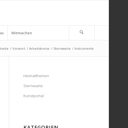
us
Mitmachen
tseite
/
Vorwort
/
Arbeitskreise
/
Sternwarte
/
Instrumente
Heimatthemen
Sternwarte
Kunstportal
KATEGORIEN