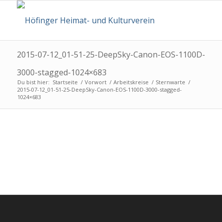
2015-07-12_01-51-25-DeepSky-Canon-EOS-1100D-
3000-stagged-1024×683
Du bist hier:
Startseite
/
Vorwort
/
Arbeitskreise
/
Sternwarte
/
2015-07-12_01-51-25-DeepSky-Canon-EOS-1100D-3000-stagged-
1024×683