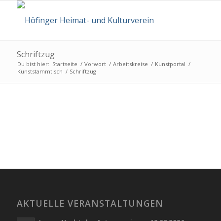
Schriftzug
Du bist hier:
Startseite
/
Vorwort
/
Arbeitskreise
/
Kunstportal
/
Kunststammtisch
/
Schriftzug
AKTUELLE VERANSTALTUNGEN